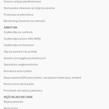
Zawory antyprzepełnieniowe
Stanowiska zlewowe i przyłącza oparów
Przerywacze płomienia
Monitoring i kontrola szczelności
ARMATURA
Szybkozłącza camlock
Szybkozłącza Euro-DIN 28450
Szybkozłącza mieszane
Złącza oparów i do próbek
System rurociągów podziemnych
Separatory węglowodorów
Armatura autocystern
Wyposażenie ADR autocystern, narzędzia nieiskrzące, sorbent
Nowe oznaczenia paliw
Pozostała armatura paliwowa
WĘŻE PALIWOWE I INNE
Węże paliwowe
Węże różne