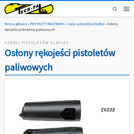
Skip to content
Search
Men
Strona główna
»
PISTOLETY NALEWAKI
»
Części pistoletów Elaflex
»
Osłony
rękojeści pistoletów paliwowych
CZĘŚCI PISTOLETÓW ELAFLEX
Osłony rękojeści pistoletów
paliwowych