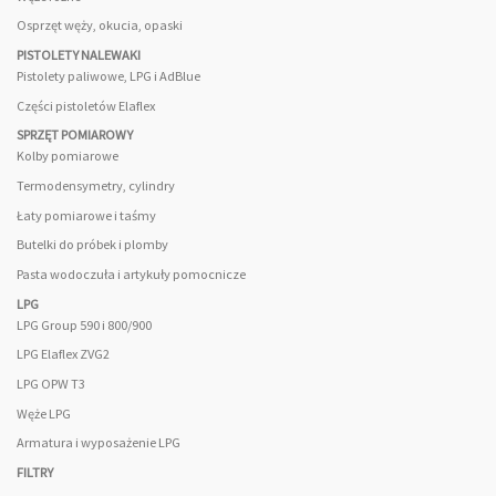
Osprzęt węży, okucia, opaski
PISTOLETY NALEWAKI
Pistolety paliwowe, LPG i AdBlue
Części pistoletów Elaflex
SPRZĘT POMIAROWY
Kolby pomiarowe
Termodensymetry, cylindry
Łaty pomiarowe i taśmy
Butelki do próbek i plomby
Pasta wodoczuła i artykuły pomocnicze
LPG
LPG Group 590 i 800/900
LPG Elaflex ZVG2
LPG OPW T3
Węże LPG
Armatura i wyposażenie LPG
FILTRY