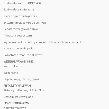
Szybkozłącza Euro-DIN 28450
Szybkozłącza mieszane
Złącza oparów i do próbek
System rurociągów podziemnych
Separatory węglowodorów
Armatura autocystern
Wyposażenie ADR autocystern, narzędzia nieiskrzące, sorbent
Nowe oznaczenia paliw
Pozostała armatura paliwowa
WĘŻE PALIWOWE I INNE
Węże paliwowe
Węże różne
Osprzęt węży, okucia, opaski
PISTOLETY NALEWAKI
Pistolety paliwowe, LPG i AdBlue
Części pistoletów Elaflex
SPRZĘT POMIAROWY
Kolby pomiarowe