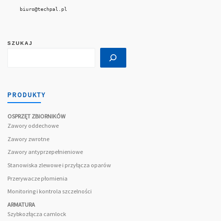
biuro@techpal.pl
SZUKAJ
PRODUKTY
OSPRZĘT ZBIORNIKÓW
Zawory oddechowe
Zawory zwrotne
Zawory antyprzepełnieniowe
Stanowiska zlewowe i przyłącza oparów
Przerywacze płomienia
Monitoring i kontrola szczelności
ARMATURA
Szybkozłącza camlock