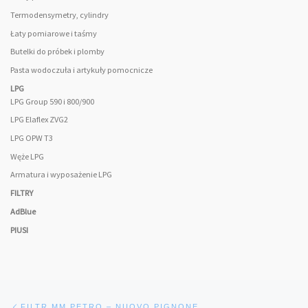
Termodensymetry, cylindry
Łaty pomiarowe i taśmy
Butelki do próbek i plomby
Pasta wodoczuła i artykuły pomocnicze
LPG
LPG Group 590 i 800/900
LPG Elaflex ZVG2
LPG OPW T3
Węże LPG
Armatura i wyposażenie LPG
FILTRY
AdBlue
PIUSI
Nawigacja wpisu
Poprzedni wpis
FILTR MM PETRO – NUOVO PIGNONE